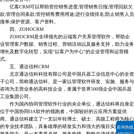
亿客CRM可以帮助管控销售进度;管理销售日报;管理回款欠
款;管理合同条款;管控销售费用用途;进行业绩排名;防止销售人员
撞单;保护资源、客户资料。
四、ZOHOCRM
ZOHOCRM是全球领先的云端客户关系管理软件，帮助企
业管理客户数据、销售过程、营销活动以及服务支持，助力业务
增长及数字化转型，实现“以客户为中心”的企业管理和运营模
式。
五、通达信科CRM
北京通达信科科技有限公司是中国兵器工业信息中心的全资
子公司，简称通达信科。是一家以管理软件研发、实施、服务与
咨询为主营业务的高科技企业，隶属于世界500强企业中国兵器
工业集团公司。
作为国内协同管理软件行业的央企单位，通达信科将自身定
位于中国协同OA软件的领跑者，中国较好的云应用方案提供
商。通达信科建立了一支以年轻博士、硕士、高级工程师为核心
的专业技术团队，具备雄厚的研发实力和强大的项目实施级售后
咨询热线
服务能力，是一支素质卓越、服务热情、勤勉奋进优质的科研团
4006199527